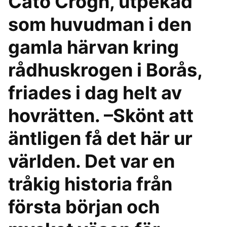
Cato Crogh, utpekad
som huvudman i den
gamla härvan kring
rådhuskrogen i Borås,
friades i dag helt av
hovrätten. –Skönt att
äntligen få det här ur
världen. Det var en
tråkig historia från
första början och