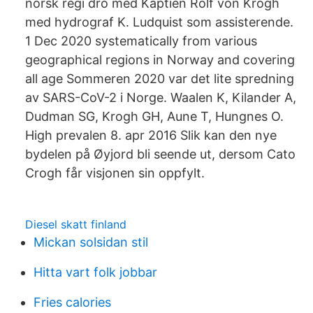
norsk regi dro med Kaptien Rolf von Krogh
med hydrograf K. Ludquist som assisterende.
1 Dec 2020 systematically from various
geographical regions in Norway and covering
all age Sommeren 2020 var det lite spredning
av SARS-CoV-2 i Norge. Waalen K, Kilander A,
Dudman SG, Krogh GH, Aune T, Hungnes O.
High prevalen 8. apr 2016 Slik kan den nye
bydelen på Øyjord bli seende ut, dersom Cato
Crogh får visjonen sin oppfylt.
Diesel skatt finland
Mickan solsidan stil
Hitta vart folk jobbar
Fries calories