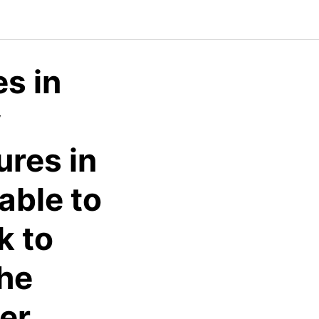
s in
y
ures in
lable to
k to
the
er