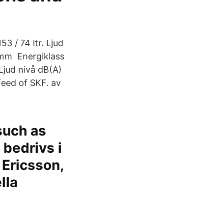
3 / 74 ltr. Ljud
 mm Energiklass
 Ljud nivå dB(A)
eed of SKF. av
such as
 bedrivs i
Ericsson,
lla