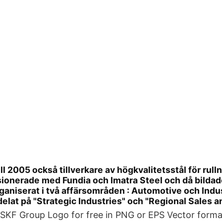
ll 2005 också tillverkare av högkvalitetsstål för rull
ionerade med Fundia och Imatra Steel och då bildad
aniserat i två affärsområden : Automotive och Indust
elat på "Strategic Industries" och "Regional Sales a
KF Group Logo for free in PNG or EPS Vector formats