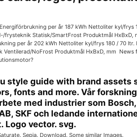
nergiförbrukning per år 187 kWh Nettoliter kyl/frys 15
l-/frysteknik Statisk/SmartFrost Produktmål HxBxD,
ning per år 202 kWh Nettoliter kyl/frys 180 / 70 ltr.
nik Ventilerad/NoFrost Produktmål HxBxD, mm News f
utionsmotor?
tu style guide with brand assets 
ors, fonts and more. Vår forskning
rbete med industrier som Bosch, 
AB, SKF och ledande internatione
t. Logo vector. svg.
 Saturate. Sepia. Download. Some similar Images.