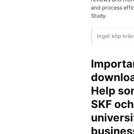
and process effi
Study.
Inget köp kräv
Importan
downloa
Help so
SKF och
universi
business