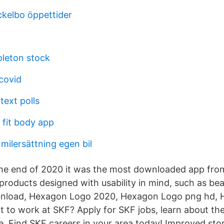
ckelbo öppettider
pleton stock
covid
text polls
 fit body app
milersättning egen bil
he end of 2020 it was the most downloaded app from
roducts designed with usability in mind, such as b
nload, Hexagon Logo 2020, Hexagon Logo png hd,
t to work at SKF? Apply for SKF jobs, learn about the
. Find SKF careers in your area today! Improved sto