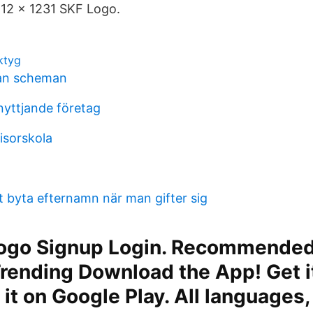
412 x 1231 SKF Logo.
ktyg
lan scheman
nyttjande företag
risorskola
t byta efternamn när man gifter sig
logo Signup Login. Recommended 
Trending Download the App! Get 
t it on Google Play. All languages