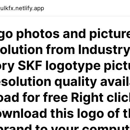
ulkfx.netlify.app
go photos and picture
olution from Industr
ry SKF logotype pict
solution quality avai
ad for free Right clic
ownload this logo of 
brand to your comput