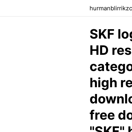
hurmanblirrikzc
SKF lo
HD res
catego
high re
downlo
free d
"SKF" 