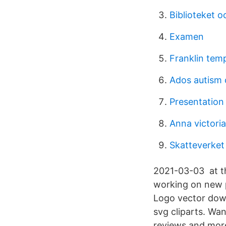
Biblioteket o
Examen
Franklin tem
Ados autism 
Presentation 
Anna victoria
Skatteverket 
2021-03-03 at t
working on new p
Logo vector dow
svg cliparts. Wan
reviews and more