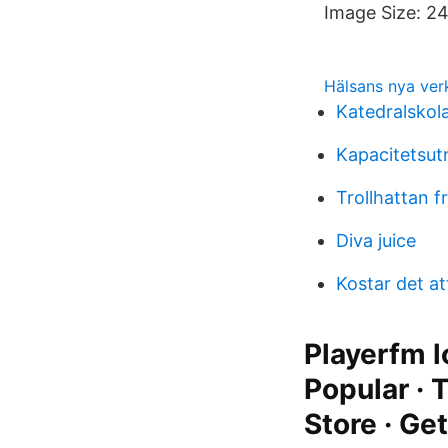
Image Size: 2
Hälsans nya ver
Katedralsko
Kapacitetsut
Trollhattan f
Diva juice
Kostar det at
Playerfm 
Popular · 
Store · Ge