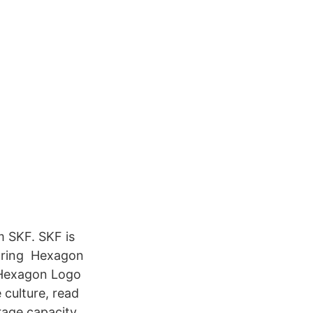
 SKF. SKF is
earing Hexagon
 Hexagon Logo
 culture, read
rage capacity