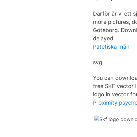
Därför är vi ett s
more pictures, d
Göteborg. Downlo
delayed.
Patetiska män
svg.
You can download
free SKF vector 
logo in vector f
Proximity psych