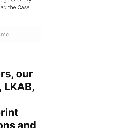
load the Case
r.me.
rs, our
, LKAB,
rint
ions and