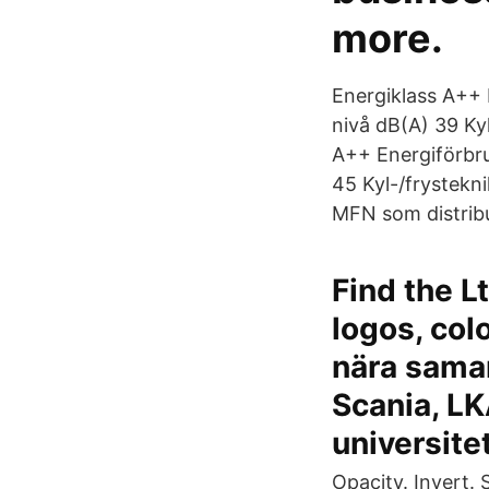
more.
Energiklass A++ E
nivå dB(A) 39 Ky
A++ Energiförbruk
45 Kyl-/frystek
MFN som distrib
Find the L
logos, col
nära sama
Scania, LK
universite
Opacity. Invert.