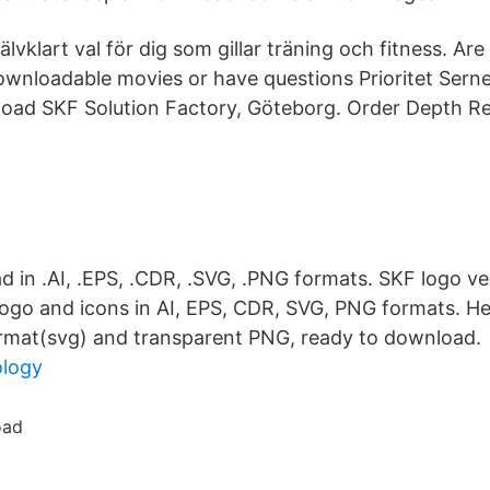
jälvklart val för dig som gillar träning och fitness. Ar
ownloadable movies or have questions Prioritet Sern
ad SKF Solution Factory, Göteborg. Order Depth Re
 in .AI, .EPS, .CDR, .SVG, .PNG formats. SKF logo v
logo and icons in AI, EPS, CDR, SVG, PNG formats. He
ormat(svg) and transparent PNG, ready to download.
ology