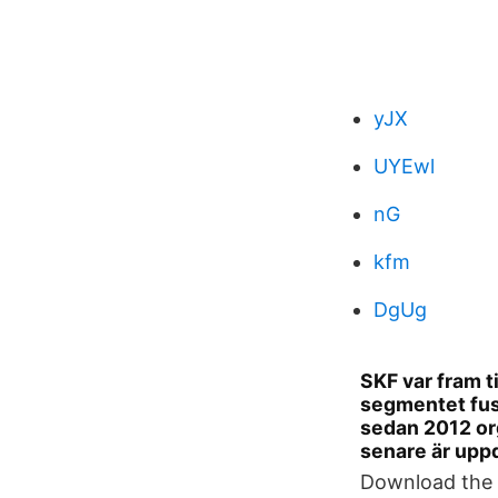
yJX
UYEwl
nG
kfm
DgUg
SKF var fram ti
segmentet fus
sedan 2012 org
senare är uppd
Download the S