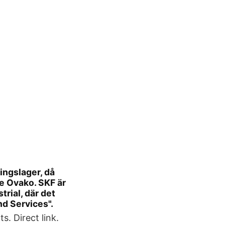
ningslager, då
e Ovako. SKF är
rial, där det
nd Services".
. Direct link.