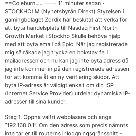
==Coleburn== ----- 11 minuter sedan ·
STOCKHOLM (Nyhetsbyrån Direkt) Styrelsen i
gamingbolaget Zordix har beslutat att verka för
att byta handelsplats till Nasdaq First North
Growth Market i Stockho Skulle behöva hjälp
med att byta email på Epic. När jag registrerade
mig så råkade jag trycka en bokstav fel i
mailadressen och nu kan jag inte byta adress då
jag inte kommer in på den registrerade adressen
för att komma åt en ny verifiering skidor. Att
byta IP-adress är väldigt enkelt om din ISP
(Internet Service Provider) utdelar dynamiska IP-
adresser till sina kunder.
Steg 1. Öppna valfri webbläsare och ange
”192.168.0.1”. Om den adress som precis nämnts
inte tar er till routerns inloggningsgränssnitt –